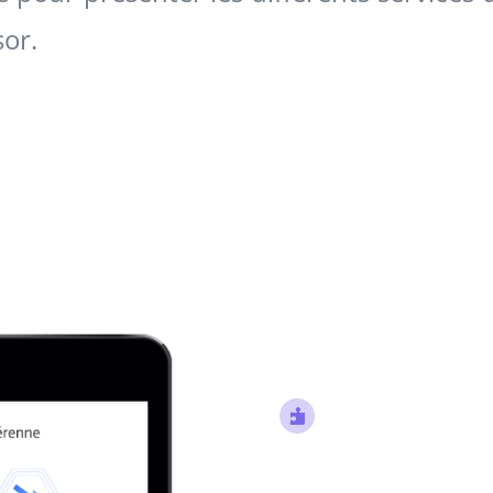
sor.
