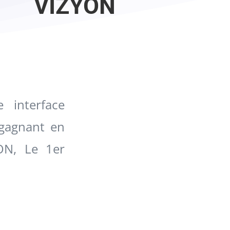
VIZYON
e interface
 gagnant en
YON, Le 1er