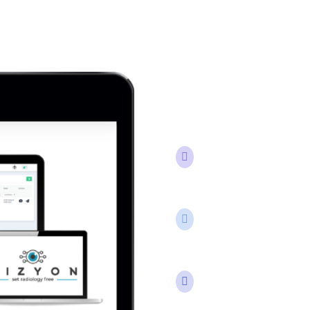


