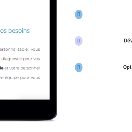

Dé

Opt
