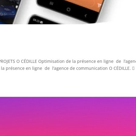
OJETS O CÉDILLE Optimisation de la présence en ligne de l’agen
 la présence en ligne de l’agence de communication O CÉDILLE. 